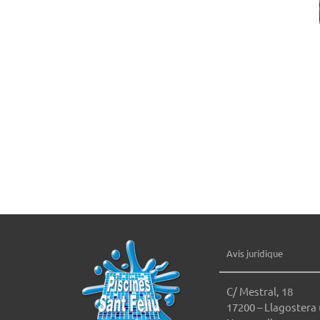
Avis juridique
C/ Mestral, 18
17200 – Llagostera 