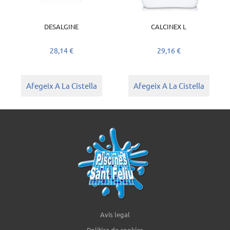
DESALGINE
CALCINEX L
28,14
€
29,16
€
Afegeix A La Cistella
Afegeix A La Cistella
Avís legal
Política de cookies