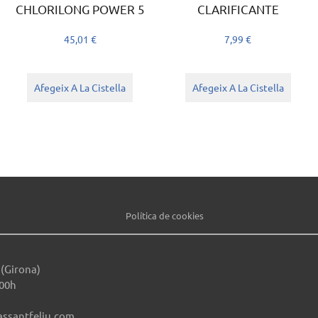
CHLORILONG POWER 5
CLARIFICANTE
45,01
€
7,99
€
Afegeix A La Cistella
Afegeix A La Cistella
Política de cookies
 (Girona)
:00h
assantfeliu.com