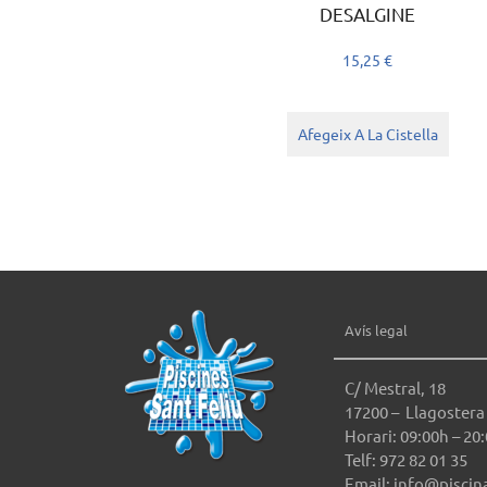
DESALGINE
15,25
€
Afegeix A La Cistella
Avís legal
C/ Mestral, 18
17200 – Llagostera
Horari: 09:00h – 20
Telf: 972 82 01 35
Email: info@piscin