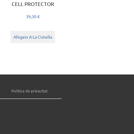
CELL PROTECTOR
39,30
€
Afegeix A La Cistella
Política de privacitat