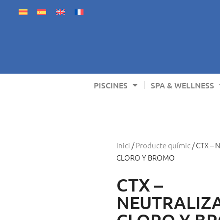
PISCINES
SPA & WELLNESS
Inici
/
Producte químic
/ CTX –
CLORO Y BROMO
CTX –
NEUTRALIZ
CLORO Y B