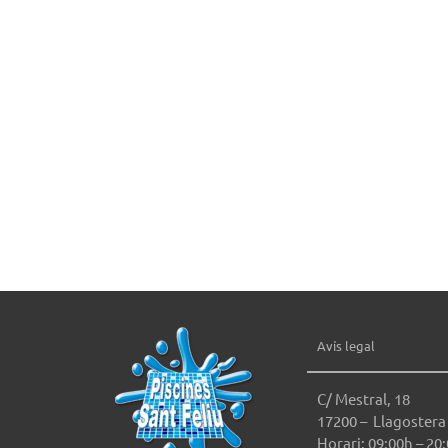
Avís legal
C/ Mestral, 18
17200 – Llagostera
Horari: 09:00h – 20