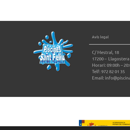
Avís legal
C/ Mestral, 18
17200 – Llagostera
Horari: 09:00h – 20
Telf: 972 82 01 35
Email: info@piscin